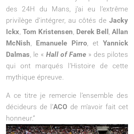
des 24H du Mans, j’ai eu l’extrême
privilège d’intégrer, au côtés de
Jacky
Ickx
,
Tom Kristensen
,
Derek Bell
,
Allan
McNish
,
Emanuele Pirro
, et
Yannick
Dalmas
, le «
Hall of Fame
» des pilotes
qui ont marqués l’Histoire de cette
mythique épreuve.
A ce titre je remercie l’ensemble des
décideurs de l’
ACO
de m’avoir fait cet
honneur.”