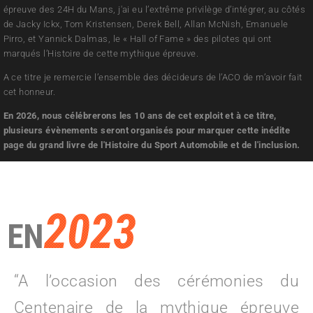
épreuve des 24H du Mans, j'ai eu l’extrême privilège d’intégrer, au côtés
de Jacky Ickx, Tom Kristensen, Derek Bell, Allan McNish, Emanuele
Pirro, et Yannick Dalmas, le « Hall of Fame » des pilotes qui ont
marqués l’Histoire de cette mythique épreuve.
A ce titre je remercie l’ensemble des décideurs de l’ACO de m’avoir fait
cet honneur.
En 2026, nous célébrerons les 10 ans de cet exploit et à ce titre,
plusieurs évènements seront organisés pour marquer cette inédite
page du grand livre de l'Histoire du Sport Automobile et de l'inclusion.
2023
EN
“A l’occasion des cérémonies du
Centenaire de la mythique épreuve