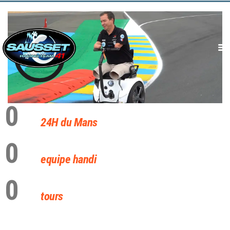
Accueil
0
Actualités
24H du Mans
L’Histoire
La Filière
0
Conseil & Audit
equipe handi
LPAE
0
Nous contacter
tours