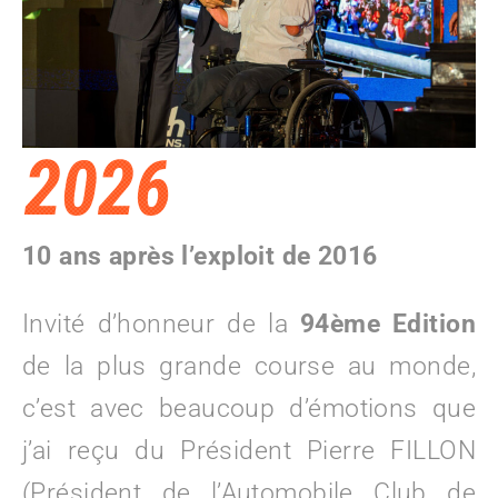
2026
10 ans après l’exploit de 2016
Invité d’honneur de la
94ème Edition
de la plus grande course au monde,
c’est avec beaucoup d’émotions que
j’ai reçu du Président Pierre FILLON
(Président de l’Automobile Club de