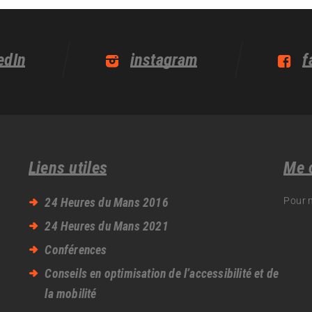
edIn
instagram
f
Liens utiles
Me 
Pour 
24 Heures du Mans 2016
24 Heures du Mans 2021
Conférences
Conseils en optimisation de l’accessibilité et de
la mobilité