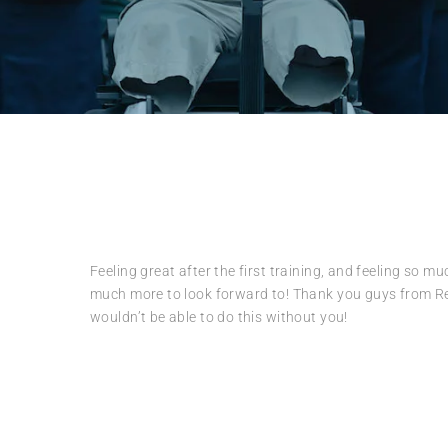
02/02/2018
Feeling great after the first training, and feeling so m
much more to look forward to! Thank you guys from R
wouldn’t be able to do this without you!