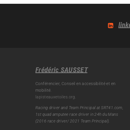
link
Frédéric SAUSSET
Conférencier, Conseil en accessibilité et en
mobilité.
lapisteauxetoiles.org
.
Racing driver and Team Principal at SRT41.com,
1st quad amputee race driver in 24h du Mans
(2016 race driver/ 2021 Team Principal).