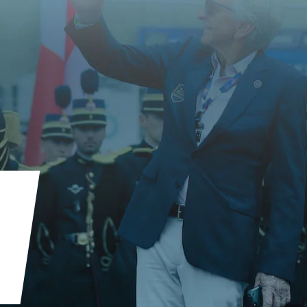
Accueil
Actualités
L’Histoire
La Filière
Conseil & Audit
LPAE
Nous contacter