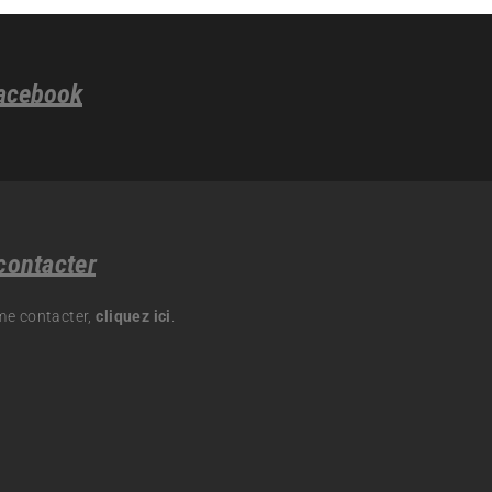
acebook
contacter
me contacter,
cliquez ici
.