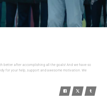
uch better after accomplishing all the goals! And we have so
edy for your help, support and awesome motivation. We